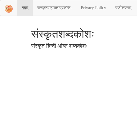
गृहम्
संस्‍कृतसहायताप्रकोष्‍ठः
Privacy Policy
पंजीकरणम्
संस्‍कृतशब्‍दकोशः
संस्‍कृत हिन्‍दी आंग्‍ल शब्‍दकोशः