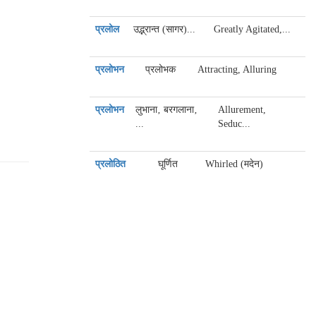
प्रलोल
उद्भ्रान्त (सागर)...
Greatly Agitated,...
प्रलोभन
प्रलोभक
Attracting, Alluring
प्रलोभन
लुभाना‚ बरगलाना‚
Allurement,
...
Seduc...
प्रलोठित
घूर्णित
Whirled (मदेन)