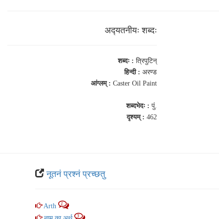
अद्‍यतनीयः शब्‍दः
शब्‍दः :
त्रिपुटिन्
हिन्दी :
अरण्ड
आंग्‍लम् :
Caster Oil Paint
शब्‍दभेदः :
पुं.
दृश्यम् :
462
नूतनं प्रश्नं प्रच्‍छतु
1
Arth
3
नाम का अर्थ