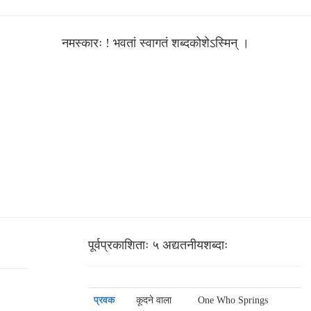
नमस्‍कारः ! भवतां स्‍वागतं शब्‍दकोशेऽस्‍मिन् ।
पूर्वप्रकाशिताः ५ अद्यतनीयशब्‍दाः
प्रवक
कूदने वाला
One Who Springs