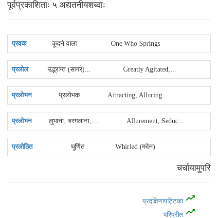
पूर्वप्रकाशिताः ५ अद्यतनीयशब्‍दाः
प्रवक
कूदने वाला
One Who Springs
प्रलोल
उद्भ्रान्त (सागर)...
Greatly Agitated,...
प्रलोभन
प्रलोभक
Attracting, Alluring
प्रलोभन
लुभाना‚ बरगलाना‚ ...
Allurement, Seduc...
प्रलोठित
घूर्णित
Whirled (मदेन)
चर्चायामुपरि
trending_up
प्रदक्षिणापट्टिका
trending_up
परिप्रीत