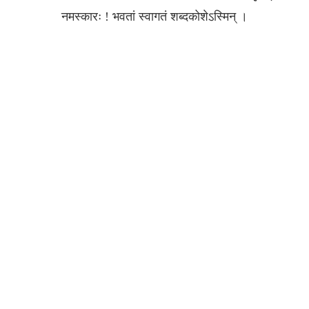
नमस्‍कारः ! भवतां स्‍वागतं शब्‍दकोशेऽस्‍मिन् ।