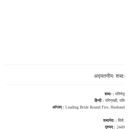
अद्‍यतनीयः शब्‍दः
शब्‍दः :
परिणेतृ
हिन्दी :
परिग्राही, पति
आंग्‍लम् :
Leading Bride Round Fire, Husband
शब्‍दभेदः :
विशे.
दृश्यम् :
2449