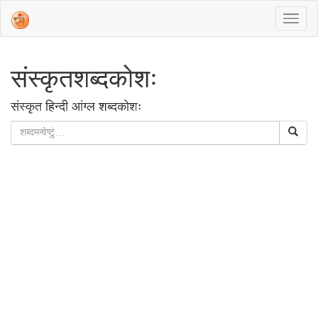
संस्‍कृतशब्‍दकोशः
संस्‍कृत हिन्‍दी आंग्‍ल शब्‍दकोशः