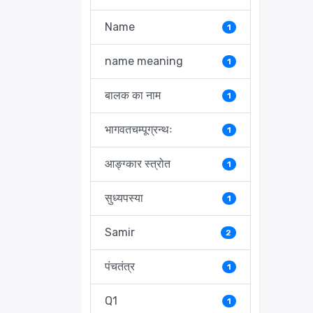
Name
1
name meaning
1
बालक का नाम
1
भागवतचम्पूग्रन्थः
1
आङ्ग्कार स्त्रोत
1
सुध्यपस्या
1
Samir
2
पंचतंत्र
1
Q1
1