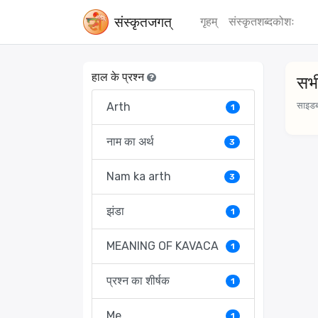
संस्‍कृतजगत्
गृहम्
संस्‍कृतशब्‍दकोशः
हाल के प्रश्न
सभी
Arth
साइडबार
1
नाम का अर्थ
3
Nam ka arth
3
झंडा
1
MEANING OF KAVACA
1
प्रश्न का शीर्षक
1
Me
1