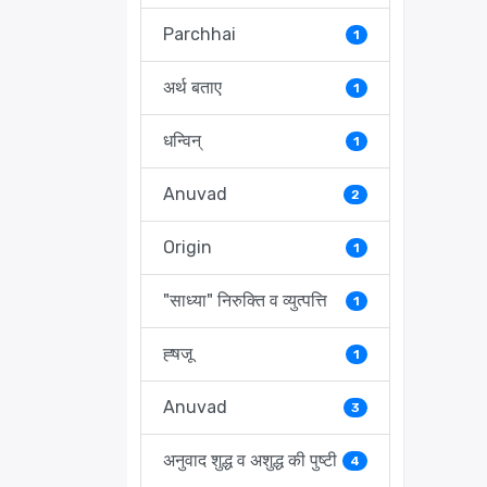
Parchhai
1
अर्थ बताए
1
धन्विन्
1
Anuvad
2
Origin
1
"साध्या" निरुक्ति व व्युत्पत्ति
1
ह्षजू
1
Anuvad
3
अनुवाद शुद्ध व अशुद्ध की पुष्टी
4