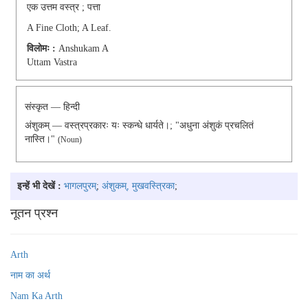
एक उत्तम वस्त्र ; पत्ता
A Fine Cloth; A Leaf.
विलोमः :
Anshukam A
Uttam Vastra
संस्कृत — हिन्दी
अंशुकम् — वस्त्रप्रकारः यः स्कन्धे धार्यते।; "अधुना अंशुकं प्रचलितं
नास्ति।"
(noun)
इन्हें भी देखें :
भागलपुरम्
;
अंशुकम्, मुखवस्त्रिका
;
नूतन प्रश्न
Arth
नाम का अर्थ
Nam Ka Arth