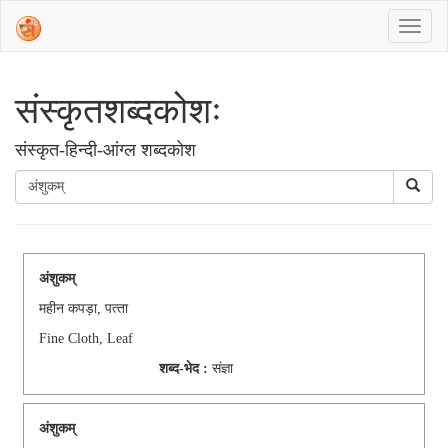
संस्‍कृतशब्‍दकोशः
संस्‍कृत-हिन्दी-आंग्ल शब्दकोश
अंशुकम्
महीन कपड़ा, पत्‍ता
Fine Cloth, Leaf
शब्द-भेद :
संज्ञा
अंशुकम्