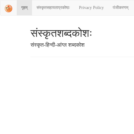
गृहम्
संस्‍कृतसहायताप्रकोष्‍ठः
Privacy Policy
पंजीकरणम्
संस्‍कृतशब्‍दकोशः
संस्‍कृत-हिन्दी-आंग्ल शब्दकोश