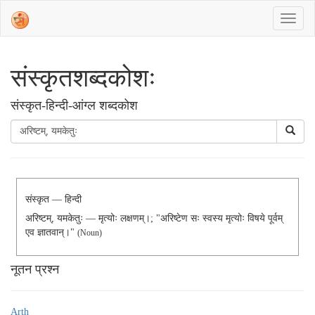
संस्‍कृतशब्‍दकोशः
संस्‍कृत-हिन्दी-आंग्ल शब्दकोश
संस्कृत — हिन्दी
अरिष्टम्, यमकेतुः — मृत्योः लक्षणम्।; "अरिष्टेण सः स्वस्य मृत्योः विषये पूर्वम्
एव ज्ञातवान्।"
(noun)
नूतन प्रश्न
Arth