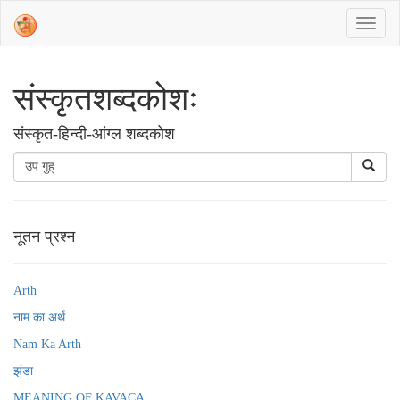
संस्‍कृतशब्‍दकोशः
संस्‍कृत-हिन्दी-आंग्ल शब्दकोश
नूतन प्रश्न
Arth
नाम का अर्थ
Nam Ka Arth
झंडा
MEANING OF KAVACA