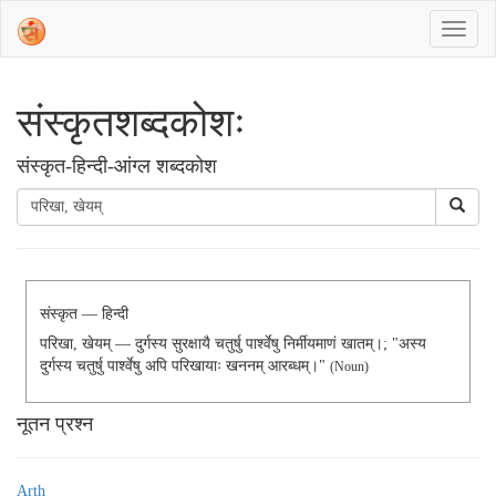
संस्‍कृतशब्‍दकोशः
संस्‍कृत-हिन्दी-आंग्ल शब्दकोश
संस्कृत — हिन्दी
परिखा, खेयम् — दुर्गस्य सुरक्षायै चतुर्षु पार्श्वेषु निर्मीयमाणं खातम्।; "अस्य
दुर्गस्य चतुर्षु पार्श्वेषु अपि परिखायाः खननम् आरब्धम्।"
(noun)
नूतन प्रश्न
Arth