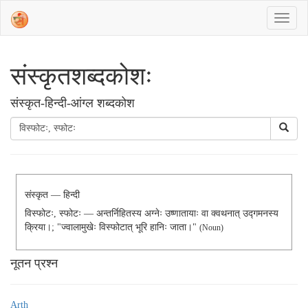
संस्‍कृतशब्‍दकोशः
संस्‍कृत-हिन्दी-आंग्ल शब्दकोश
संस्कृत — हिन्दी
विस्फोटः, स्फोटः — अन्तर्निहितस्य अग्नेः उष्णातायाः वा क्वथनात् उद्गमनस्य
क्रिया।; "ज्वालामुखेः विस्फोटात् भूरि हानिः जाता।"
(noun)
नूतन प्रश्न
Arth