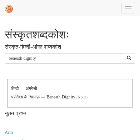
संस्‍कृतशब्‍दकोशः
संस्‍कृत-हिन्दी-आंग्ल शब्दकोश
हिन्दी — अंग्रेजी
प्रतिष्ठा के ख़िलाफ़ — Beneath Dignity
(Noun)
नूतन प्रश्न
Arth