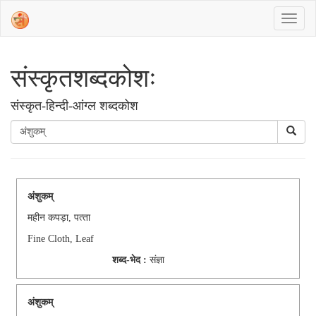
संस्‍कृतशब्‍दकोशः
संस्‍कृत-हिन्दी-आंग्ल शब्दकोश
अंशुकम्
महीन कपड़ा, पत्‍ता
Fine Cloth, Leaf
शब्द-भेद :
संज्ञा
अंशुकम्