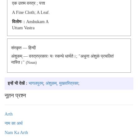
एक उत्तम वस्त्र ; पत्ता
A Fine Cloth; A Leaf.
विलोमः :
Anshukam A
Uttam Vastra
संस्कृत — हिन्दी
अंशुकम् — वस्त्रप्रकारः यः स्कन्धे धार्यते।; "अधुना अंशुकं प्रचलितं
नास्ति।"
(noun)
इन्हें भी देखें :
भागलपुरम्
;
अंशुकम्, मुखवस्त्रिका
;
नूतन प्रश्न
Arth
नाम का अर्थ
Nam Ka Arth