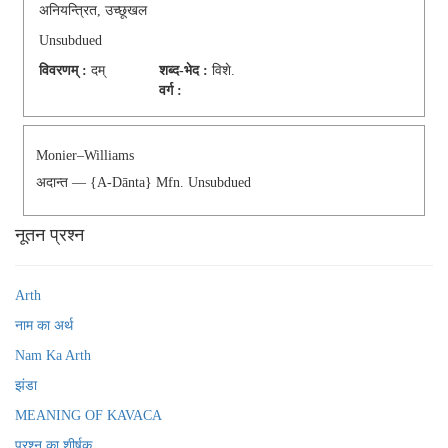
अनियन्त्रित, उच्छूखल
Unsubdued
विवरणम् :
दम्
शब्द-भेद :
विशे.
वर्ग :
Monier–Williams
अदान्त — {a-Dānta} Mfn. Unsubdued
नूतन प्रश्न
Arth
नाम का अर्थ
Nam Ka Arth
झंडा
MEANING OF KAVACA
प्रश्न का शीर्षक