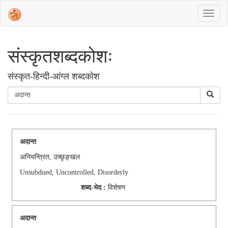
संस्‍कृतशब्‍दकोशः
संस्‍कृत-हिन्दी-आंग्ल शब्दकोश
अदान्त
अनियन्त्रित, उच्छृङ्खल
Unsubdued, Uncontrolled, Disorderly
शब्द-भेद :
विशेषण
अदान्त