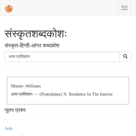
संस्‍कृतशब्‍दकोशः
संस्‍कृत-हिन्दी-आंग्ल शब्दकोश
Monier–Williams
अन्तःप्रतिष्ठान — {pratiṣṭhāna} N. Residence In The Interior
नूतन प्रश्न
Arth