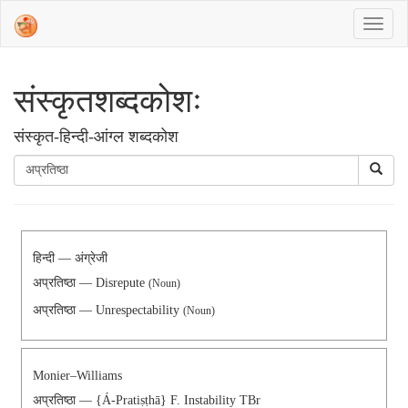
संस्‍कृतशब्‍दकोशः
संस्‍कृत-हिन्दी-आंग्ल शब्दकोश
हिन्दी — अंग्रेजी
अप्रतिष्ठा — Disrepute
(Noun)
अप्रतिष्ठा — Unrespectability
(Noun)
Monier–Williams
अप्रतिष्ठा — {á-Pratiṣṭhā} F. Instability TBr