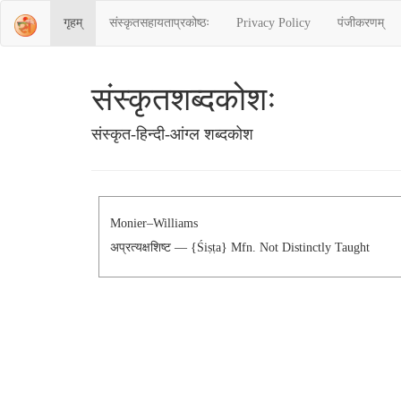
गृहम्
संस्‍कृतसहायताप्रकोष्‍ठः
Privacy Policy
पंजीकरणम्
संस्‍कृतशब्‍दकोशः
संस्‍कृत-हिन्दी-आंग्ल शब्दकोश
Monier–Williams
अप्रत्यक्षशिष्ट — {śiṣṭa} Mfn. Not Distinctly Taught