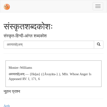
संस्‍कृतशब्‍दकोशः
संस्‍कृत-हिन्दी-आंग्ल शब्दकोश
Monier–Williams
अवयातहेḻअस् — {heḻas} ({ávayāta-}.), Mfn. Whose Anger Is
Appeased RV. I, 171, 6
नूतन प्रश्न
Arth