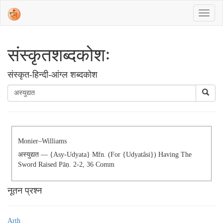
संस्‍कृतशब्‍दकोशः
संस्‍कृत-हिन्दी-आंग्ल शब्दकोश
Monier–Williams
अस्युद्यत — {asy-Udyata} Mfn. (for {udyatâsi}) Having The
Sword Raised Pāṇ. 2-2, 36 Comm
नूतन प्रश्न
Arth