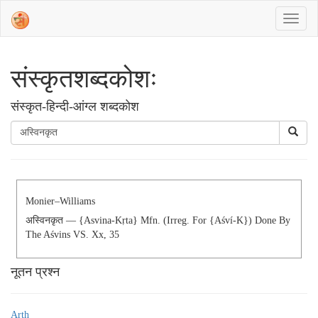
संस्‍कृतशब्‍दकोशः
संस्‍कृत-हिन्दी-आंग्ल शब्दकोश
Monier–Williams
अस्विनकृत — {asvina-Kṛta} Mfn. (irreg. For {aśví-K}) Done By
The Aśvins VS. Xx, 35
नूतन प्रश्न
Arth