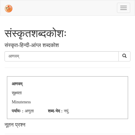
संस्‍कृतशब्‍दकोशः
संस्‍कृत-हिन्दी-आंग्ल शब्दकोश
आणवम्
सूक्ष्मता
Minuteness
पर्यायः :
अणुता
शब्द-भेद :
नपुं.
नूतन प्रश्न