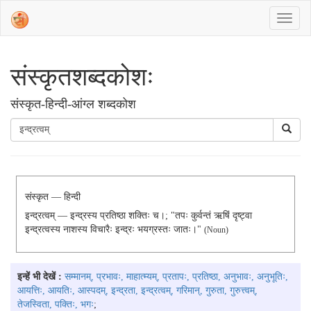
संस्‍कृतशब्‍दकोशः
संस्‍कृत-हिन्दी-आंग्ल शब्दकोश
संस्कृत — हिन्दी
इन्द्रत्वम् — इन्द्रस्य प्रतिष्ठा शक्तिः च।; "तपः कुर्वन्तं ऋषिं दृष्ट्वा
इन्द्रत्वस्य नाशस्य विचारैः इन्द्रः भयग्रस्तः जातः।"
(noun)
इन्हें भी देखें :
सम्मानम्, प्रभावः, माहात्म्यम्, प्रतापः, प्रतिष्ठा, अनुभावः, अनुभूतिः,
आयत्तिः, आयतिः, आस्पदम्, इन्द्रता, इन्द्रत्वम्, गरिमान्, गुरुता, गुरुत्त्वम्,
तेजस्विता, पक्तिः, भगः
;