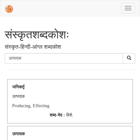
संस्‍कृतशब्‍दकोशः
संस्‍कृत-हिन्दी-आंग्ल शब्दकोश
जनिकर्तृ
उत्पादक
Producing, Effecting
शब्द-भेद :
विशे.
उत्पादक