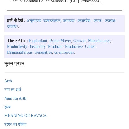
Fabulous Animal Called Śarabha L. (cf. {ūrdhvapāda}.)
इन्हें भी देखें :
अनुत्पादक
;
उत्पादकत्वम्
;
उत्पादकः
;
कतारदेशः, कतारः
;
उदाराक्षः
;
उदराक्षः
;
These Also :
Euphoriant
;
Prime Mover
;
Grower
;
Manufacturer
;
Productivity
;
Fecundity
;
Producer
;
Productive
;
Cartel
;
Diamantiferous
;
Generative
;
Graniferous
;
नूतन प्रश्न
Arth
नाम का अर्थ
Nam Ka Arth
झंडा
MEANING OF KAVACA
प्रश्न का शीर्षक