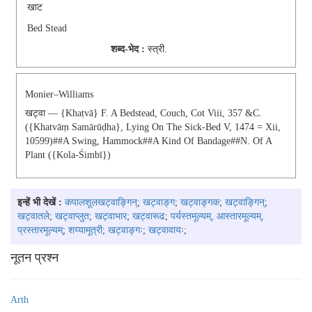
खाट
Bed Stead
शब्द-भेद :
स्‍त्री.
Monier–Williams
खट्वा — {khaṭvā} F. A Bedstead, Couch, Cot Viii, 357 &c.
({khatvāṃ Samārūḍha}, Lying On The Sick-Bed V, 1474 = Xii,
10599)##a Swing, Hammock##a Kind Of Bandage##N. Of A
Plant ({kola-Śimbī})
इन्हें भी देखें :
कपालशूलखट्वाङ्गिन्
;
खट्वाङ्ग
;
खट्वाङ्गक
;
खट्वाङ्गिन्
;
खट्वातले
;
खट्वाप्लुत
;
खट्वाभार
;
खट्वारूढ
;
पर्यस्तमूल्यम्, आस्तारमूल्यम्,
प्रस्तारमूल्यम्
;
शय्यामूत्री
;
खट्वाङ्गः
;
खट्वावायः
;
नूतन प्रश्न
Arth