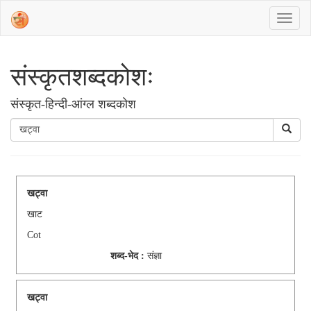
संस्‍कृतशब्‍दकोशः
संस्‍कृत-हिन्दी-आंग्ल शब्दकोश
खट्वा
खाट
Cot
शब्द-भेद :
संज्ञा
खट्वा