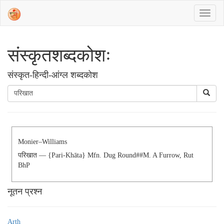
संस्‍कृतशब्‍दकोशः
संस्‍कृत-हिन्दी-आंग्ल शब्दकोश
Monier–Williams
परिखात — {pari-Khāta} Mfn. Dug Round##m. A Furrow, Rut
BhP
नूतन प्रश्न
Arth