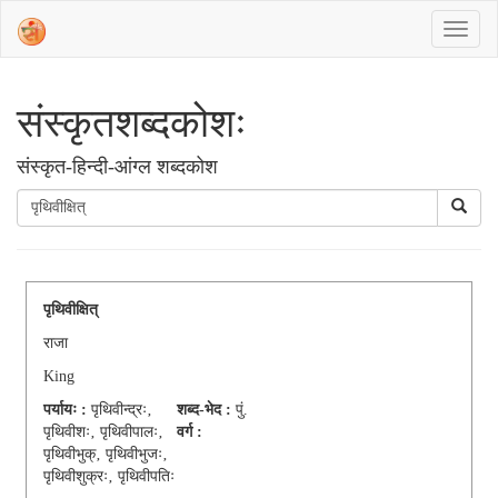
संस्‍कृतशब्‍दकोशः
संस्‍कृत-हिन्दी-आंग्ल शब्दकोश
पृथिवीक्षित्
राजा
King
पर्यायः :
पृथिवीन्द्रः‚
शब्द-भेद :
पुं.
पृथिवीशः‚ पृथिवीपालः‚
वर्ग :
पृथिवीभुक्‚ पृथिवीभुजः‚
पृथिवीशुक्रः‚ पृथिवीपतिः