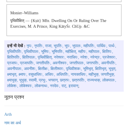
Monier–Williams
पृथिवीक्षित् — {kṣit} Mfn. Dwelling On Or Ruling Over The
Exercises, M. A Prince, King KātyŚr. ChUp. &c
इन्हें भी देखें :
नृपः, नृपतिः, राजा, भूपतिः, भूपः, भूपालः, महीपतिः, पार्थिवः, पार्थः,
पृथिवीपतिः, पृथिवीपालः, भूमिपः, भूमिपतिः, महीक्षित्, महीपः, महीपालः, क्षितिपः,
क्षितिपतिः, क्षितिपालः, पृथिवीक्षित्, नरेश्वरः, नराधिपः, नरेशः, नरेन्द्रः, प्रजेश्वरः,
प्रजापः, प्रजापतिः, जगतीपतिः, अवनीश्वरः, जगतीपालः, जगत्पतिः, अवनीपतिः,
अवनीपालः, अवनीशः, क्षितीक्षः, क्षितीश्वरः, पृथिवीशकः, भूमिभृत्, क्षितिभृत्, भूभृत्,
क्ष्माभृत्, क्ष्मापः, वसुधाधिपः, अधिपः, अधिपतिः, नायकाधिपः, महीभुक्, जगतीभुक्,
क्ष्माभुक्, भूभुक्, स्वामी, प्रभुः, भगवान्, छत्रपः, छत्रपतिः, राज्यभाक्, लोकपालः,
लोकेशः, लोकेश्वरः, लोकनाथः, नरदेवः, राट्, इरावान्
;
नूतन प्रश्न
Arth
नाम का अर्थ