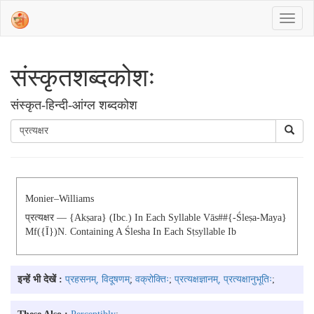
संस्‍कृतशब्‍दकोशः
संस्‍कृत-हिन्दी-आंग्ल शब्दकोश
Monier–Williams
प्रत्यक्षर — {akṣara} (ibc.) In Each Syllable Vās##{-Śleṣa-Maya}
Mf({ī})n. Containing A Ślesha In Each Sṭsyllable Ib
इन्हें भी देखें :
प्रहसनम्, विदूषणम्
;
वक्रोक्तिः
;
प्रत्यक्षज्ञानम्, प्रत्यक्षानुभूतिः
;