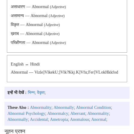
असाधारण — Abnormal
(Adjective)
असामान्य — Abnormal
(Adjective)
विकृत — Abnormal
(Adjective)
ख़राब — Abnormal
(Adjective)
परिक्षीणता — Abnormal
(Adjective)
English ↔ Hindi
Abnormal — Vizle]vlkekU;]vlk?kkj.k]vfu;fer]vLokHkkfod
इन्हें भी देखें :
भिन्न
;
वैकृत
;
These Also :
Abnormality
;
Abnormally
;
Abnormal Condition
;
Abnormal Psychology
;
Abnormalcy
;
Aberrant
;
Abnormality
;
Abnormally
;
Accidental
;
Ametropia
;
Anomalous
;
Anormal
;
नूतन प्रश्न