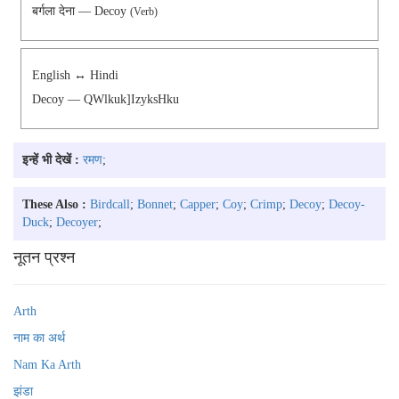
बर्गला देना — Decoy
(Verb)
English ↔ Hindi
Decoy — QWlkuk]izyksHku
इन्हें भी देखें :
रमण
;
These Also :
Birdcall
;
Bonnet
;
Capper
;
Coy
;
Crimp
;
Decoy
;
Decoy-
Duck
;
Decoyer
;
नूतन प्रश्न
Arth
नाम का अर्थ
Nam Ka Arth
झंडा