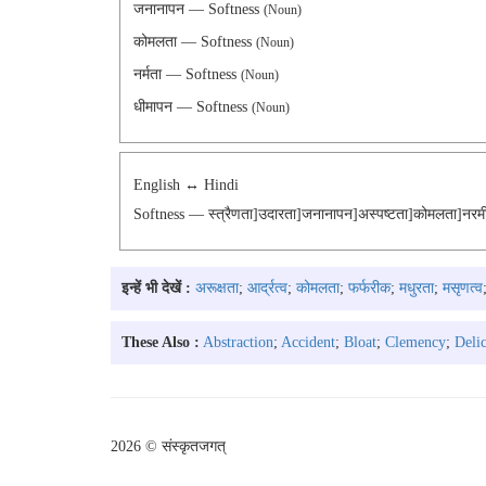
जनानापन — Softness
(Noun)
कोमलता — Softness
(Noun)
नर्मता — Softness
(Noun)
धीमापन — Softness
(Noun)
English ↔ Hindi
Softness — स्त्रैणता]उदारता]जनानापन]अस्पष्टता]कोमलता]नरम
इन्हें भी देखें :
अरूक्षता
;
आर्द्रत्व
;
कोमलता
;
फर्फरीक
;
मधुरता
;
मसृणत्व
These Also :
Abstraction
;
Accident
;
Bloat
;
Clemency
;
Deli
2026 © संस्कृतजगत्