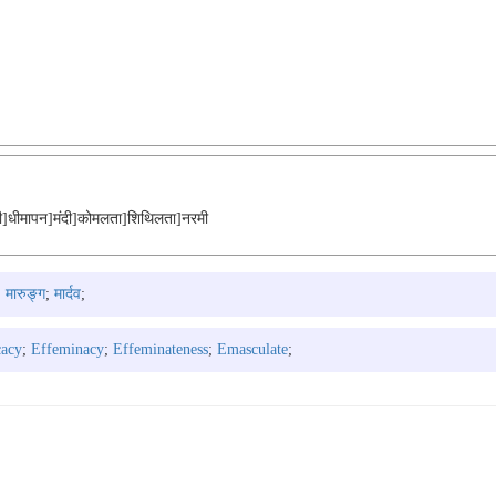
ी]धीमापन]मंदी]कोमलता]शिथिलता]नरमी
;
मारुङ्ग
;
मार्दव
;
cacy
;
Effeminacy
;
Effeminateness
;
Emasculate
;