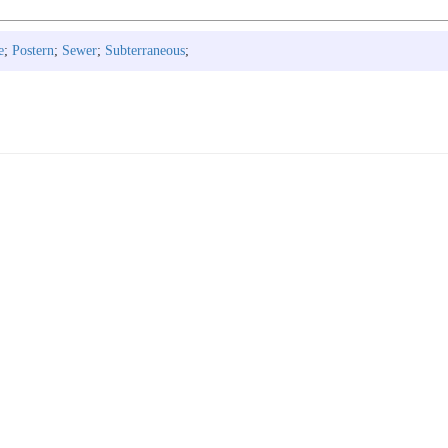
e
;
Postern
;
Sewer
;
Subterraneous
;