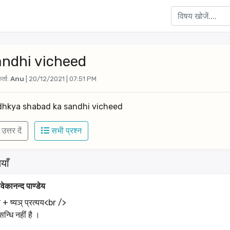
ndhi vicheed
र्ता:
Anu
| 20/12/2021 | 07:51 PM
dhkya shabad ka sandhi vicheed
उत्तर दें
सभी प्रश्न
याँ
िवेकानन्द पाण्डेय
धक + ष्यञ् प्रत्यय<br />
सन्धि नहीं है ।