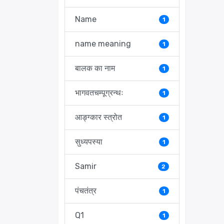
Name
1
name meaning
1
बालक का नाम
1
भागवतचम्पूग्रन्थः
1
आङ्ग्कार स्त्रोत
1
सुध्यपस्या
1
Samir
2
पंचतंत्र
1
Q1
1