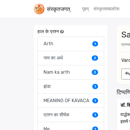
संस्‍कृतजगत्
गृहम्
संस्‍कृतशब्‍दकोशः
हाल के प्रश्न
Sa
Arth
1
प्रश्नक
नाम का अर्थ
3
Var
Nam ka arth
3
झंडा
1
टिप्पणि
MEANING OF KAVACA
1
डाॅ. व
वार्द्
प्रश्न का शीर्षक
1
इसमें 
Me
1