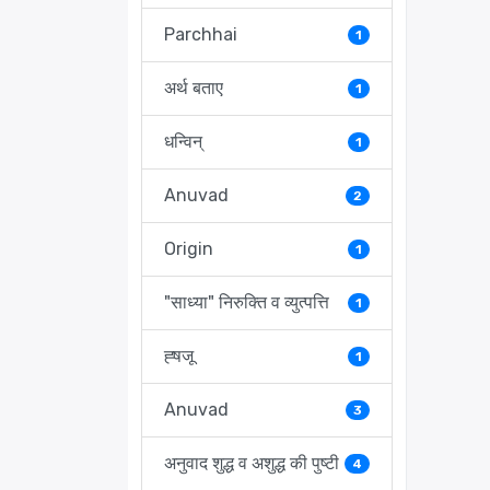
Parchhai
1
अर्थ बताए
1
धन्विन्
1
Anuvad
2
Origin
1
"साध्या" निरुक्ति व व्युत्पत्ति
1
ह्षजू
1
Anuvad
3
अनुवाद शुद्ध व अशुद्ध की पुष्टी
4