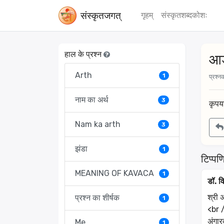
संस्‍कृतजगत्
गृहम्
संस्‍कृतशब्‍दकोशः
हाल के प्रश्न
आङ
Arth
1
प्रश्नक
नाम का अर्थ
3
कृपया
Nam ka arth
3
झंडा
1
टिप्पणि
MEANING OF KAVACA
1
डॉ. वि
श्री 
प्रश्न का शीर्षक
1
<br 
अंगार
Me
1