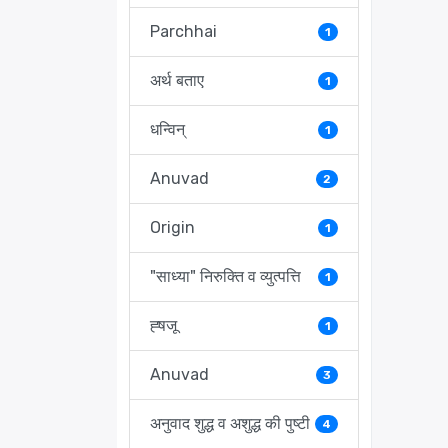
Parchhai
1
अर्थ बताए
1
धन्विन्
1
Anuvad
2
Origin
1
"साध्या" निरुक्ति व व्युत्पत्ति
1
ह्षजू
1
Anuvad
3
अनुवाद शुद्ध व अशुद्ध की पुष्टी
4