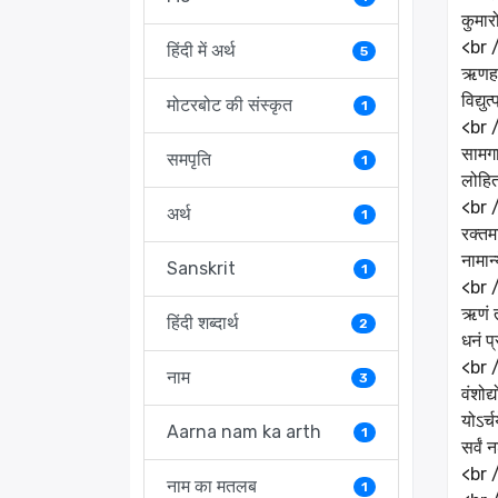
कुमार
<br 
हिंदी में अर्थ
5
ऋणहर्
विद्य
मोटरबोट की संस्कृत
1
<br 
सामगा
समपृति
1
लोहित
<br 
अर्थ
1
रक्तम
नामान
Sanskrit
1
<br 
ऋणं त
हिंदी शब्दार्थ
2
धनं प
<br 
नाम
3
वंशोद
योऽर्
Aarna nam ka arth
1
सर्वं
<br 
नाम का मतलब
1