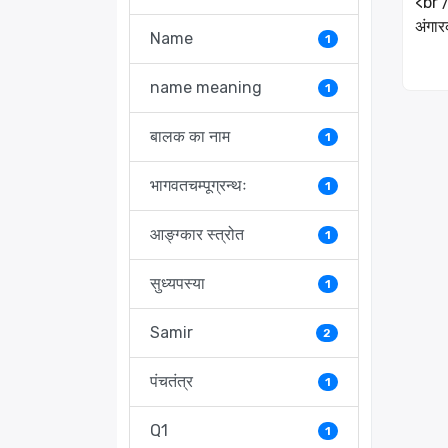
<br 
अंगार
Name
1
name meaning
1
बालक का नाम
1
भागवतचम्पूग्रन्थः
1
आङ्ग्कार स्त्रोत
1
सुध्यपस्या
1
Samir
2
पंचतंत्र
1
Q1
1