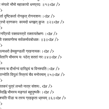
ो मंगलो भौमो महाकायो धनप्रदः ॥१॥<br />
/>
ता दृष्टिकर्ता रोगकृत् रोगनाशनः।<br />
ुत्प्रभो व्रणकरः कामदो धनहृत् कुजः ॥२॥<br />
/>
नप्रियो रक्तवस्त्रो रक्तायतेक्षणः।<br />
ो रक्तवर्णश्च सर्वकर्मावबोधकः ॥३॥<br />
/>
ाल्यधरो हेमकुण्डली ग्रहनायकः।<br />
्येतानि भौमस्य यः पठेत् सततं नरः॥४॥<br />
/>
स्य च दौर्भाग्यं दारिद्र्यं च विनश्यति।<br />
्राप्नोति विपुलं स्त्रियं चैव मनोरमाम् ॥५॥<br />
/>
्योतकरं पुत्रं लभते नात्र संशयः, <br />
चयेदह्नि भौमस्य मङ्गलं बहुपुष्पकैः।<br />
 नश्यति पीडा च तस्य ग्रहकृता ध्रुवम् ॥६॥<br />
/>