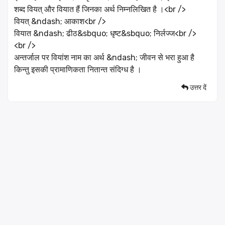
शब्द वियत् और वियात हैं जिनका अर्थ निम्नलिखित है ।<br />
वियत् &ndash; आकाश<br />
वियात &ndash; ढीठ&sbquo; धृष्ट&sbquo; निर्लज्ज<br />
<br />
अन्तर्जाल पर वियांश नाम का अर्थ &ndash; जीवन से भरा हुआ है
किन्तु इसकी प्रामाणिकता नितान्त संदिग्ध है ।
उत्तर दें