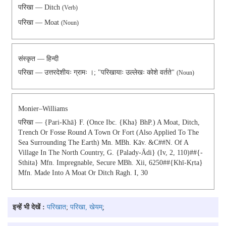
परिखा — Ditch
(Verb)
परिखा — Moat
(Noun)
संस्कृत — हिन्दी
परिखा — उत्तरदेशीयः ग्रामः ।; "परिखायाः उल्लेखः कोशे वर्तते"
(noun)
Monier–Williams
परिखा — {pari-Khā} F. (once Ibc. {kha} BhP.) A Moat, Ditch,
Trench Or Fosse Round A Town Or Fort (also Applied To The
Sea Surrounding The Earth) Mn. MBh. Kāv. &c##N. Of A
Village In The North Country, G. {palady-Ādi} (iv, 2, 110)##{-
Sthita} Mfn. Impregnable, Secure MBh. Xii, 6250##{khī-Kṛta}
Mfn. Made Into A Moat Or Ditch Ragh. I, 30
इन्हें भी देखें :
परिखात
;
परिखा, खेयम्
;