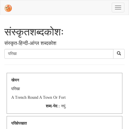
संस्‍कृतशब्‍दकोशः
संस्‍कृत-हिन्दी-आंग्ल शब्दकोश
खेयन
परिखा
A Trench Round A Town Or Fort
शब्द-भेद :
नपुं.
परिक्षेपखात